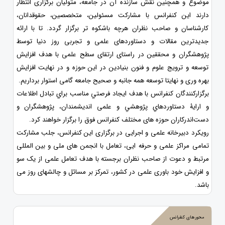
موضوع و همچنین نقش سازنده آن در جامعه، متولیان برگزاری انتظار
دارند این کنفرانس با مشارکت مسئولین، متخصصین، حقوقدانان،
کارشناسان و صاحب نظران هرچه باشکوه تر برگزار گردد. تا با ارائه
جدیدترین مقالات و دستاوردهای علمی و تجربی روز دنیا توسط
پژوهشگران و محققین در راستای ارتقای سطح علمی با هدف افزایش
توسعه و ترویج علوم و فنون بنیادین در این حوزه و در نهایت افزایش
بهره وری و نهایتا توسعه همه جانبه و صحیح جامعه گامی استوار برداریم.
برگزارکنندگان کنفرانس با هدف ايجاد فرصتي مناسب براي تبادل اطلاعات
و ارایۀ دستاوردهاي پژوهشي و علمی انديشمندان، پژوهشگران و
دست‌اندرکاران حوزه های مختلف کنفرانس فوق را برگزار خواهند کرد.
رویکرد دبیرخانه علمی و اجرایی در برگزاری این کنفرانس، جلب مشارکت
تمامی مراکز علمی و حرفه ایی، تعامل با انجمن های ملی و بین المللی
مرتبط و دعوت از صاحب نظران برجسته با هدف تعامل علمی از یک سو
و افزایش خود باوری علمی در کشور، تمرکز بر مسائل و چالشهای روز می
باشد.
محورهای کنفرانس