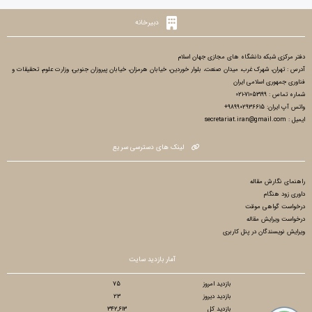
دبیرخانه
دفتر مرکزی شبکه دانشگاه های مجازی جهان اسلام
آدرس : تهران، شهرک غرب، میدان صنعت، بلوار خوردین، خیابان هرمزان، خیابان پیروزان جنوبی، وزارت علوم، تحقیقات و
فناوری جمهوری اسلامی ایران
شماره تماس : 71053199-021
واتس آپ ایران: 989902936615+
ایمیل : secretariat.iran@gmail.com
لینک های دسترسی سریع
راهنمای نگارش مقاله
داوری زود هنگام
درخواست گواهی موقت
درخواست ویرایش مقاله
ویرایش نویسندگان در پنل کاربری
آمار بازدید سایت
بازدید امروز
75
بازدید دیروز
23
بازدید کل
342,613