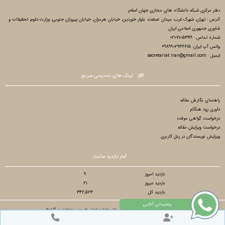
دفتر مرکزی شبکه دانشگاه های مجازی جهان اسلام
آدرس : تهران، شهرک غرب، میدان صنعت، بلوار خوردین، خیابان هرمزان، خیابان پیروزان جنوبی، وزارت علوم، تحقیقات و
فناوری جمهوری اسلامی ایران
شماره تماس : 71053199-021
واتس آپ ایران: 989902936615+
ایمیل : secretariat.iran@gmail.com
لینک های دسترسی سریع
راهنمای نگارش مقاله
داوری زود هنگام
درخواست گواهی موقت
درخواست ویرایش مقاله
ویرایش نویسندگان در پنل کاربری
آمار بازدید سایت
بازدید امروز
9
بازدید دیروز
21
بازدید کل
342,524
تمام حقوق مادی و معنوی برای دهمین کنفرانس بین المللی فقه، حقوق و پژوهش های دینی محفوظ است. © ۱۴۰۵
طراح سایت :
آسان همایش
© ۱۴۰۵ - 1392 نسخه 8.86