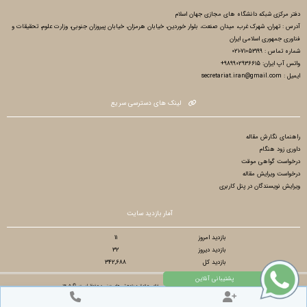
دفتر مرکزی شبکه دانشگاه های مجازی جهان اسلام
آدرس : تهران، شهرک غرب، میدان صنعت، بلوار خوردین، خیابان هرمزان، خیابان پیروزان جنوبی، وزارت علوم، تحقیقات و
فناوری جمهوری اسلامی ایران
شماره تماس : 71053199-021
واتس آپ ایران: 989902936615+
ایمیل : secretariat.iran@gmail.com
لینک های دسترسی سریع
راهنمای نگارش مقاله
داوری زود هنگام
درخواست گواهی موقت
درخواست ویرایش مقاله
ویرایش نویسندگان در پنل کاربری
آمار بازدید سایت
بازدید امروز
11
بازدید دیروز
32
بازدید کل
342,688
تمام حقوق مادی و معنوی برای دهمین کنفرانس بین المللی فقه، حقوق و پژوهش های دینی محفوظ است. © ۱۴۰۵
طراح سایت :
آسان همایش
© ۱۴۰۵ - 1392 نسخه 8.86