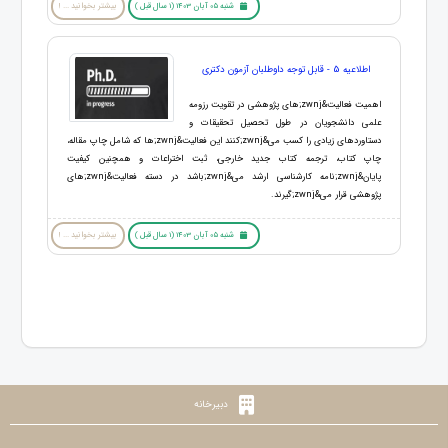
شنبه 05 آبان 1403 (1 سال قبل )
بیشتر بخوانید ... !
اطلاعیه 5 - قابل توجه داوطلبان آزمون دکتری
اهمیت فعالیت&zwnj;های پژوهشی در تقویت رزومه
علمی دانشجویان در طول تحصیل تحقیقات و
دستاوردهای زیادی را کسب می&zwnj;کنند این فعالیت&zwnj;ها که شامل چاپ مقاله،
چاپ کتاب، ترجمه کتاب جدید خارجی، ثبت اختراعات و همچنین کیفیت
پایان&zwnj;نامه کارشناسی ارشد می&zwnj;باشد در دسته فعالیت&zwnj;های
پژوهشی قرار می&zwnj;گیرند.
شنبه 05 آبان 1403 (1 سال قبل )
بیشتر بخوانید ... !
دبیرخانه